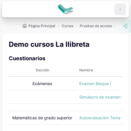
Salta al contenido principal
Página Principal
Cursos
Pruebas de acceso
PCE (U
Abr
Demo cursos La llibreta
Cuestionarios
Sección
Nombre
Exámenes
Examen Bloque I
Simulacro de examen (B1-
Matemáticas de grado superior
Autoevaluación Tema 2: Po