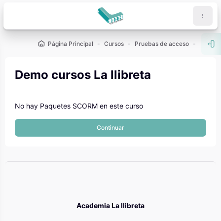
Salta al contenido principal
Página Principal
Cursos
Pruebas de acceso
PCE (U
Abr
Demo cursos La llibreta
No hay Paquetes SCORM en este curso
Continuar
Academia La llibreta