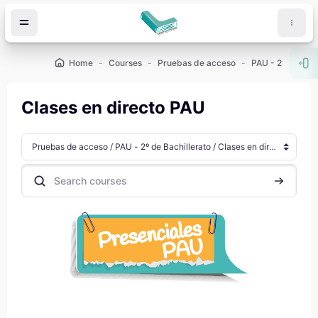
Skip to main content
Home
Courses
Pruebas de acceso
PAU - 2º de Bach
Ope
Clases en directo PAU
Course categories
Search courses
Search co