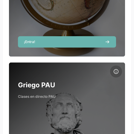
Teacher
¡Entra!
Course image Griego PAU
Course name
Course image
Griego PAU
Ricardo Hernández
Clases en directo PAU
Teacher