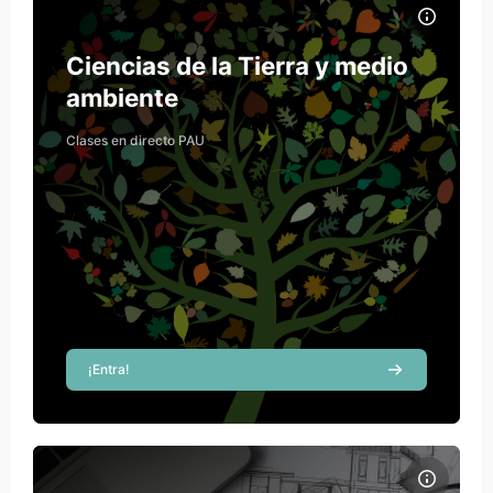
Course name
Course image
Ciencias de la Tierra y medio
ambiente
Clases en directo PAU
¡Entra!
Course image Dibujo Técnico PAU