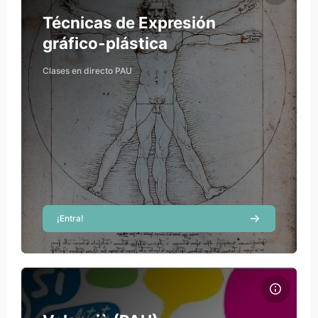
Course name
Course image
Técnicas de Expresión
gráfico-plástica
Clases en directo PAU
¡Entra!
Course image Valencià (PAU)
Course image