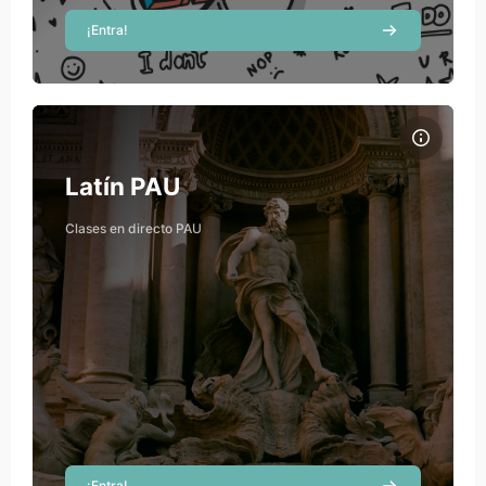
¡Entra!
Course image Latín PAU
Course name
Course image
Latín PAU
Ricardo Hernández
Clases en directo PAU
Teacher
¡Entra!