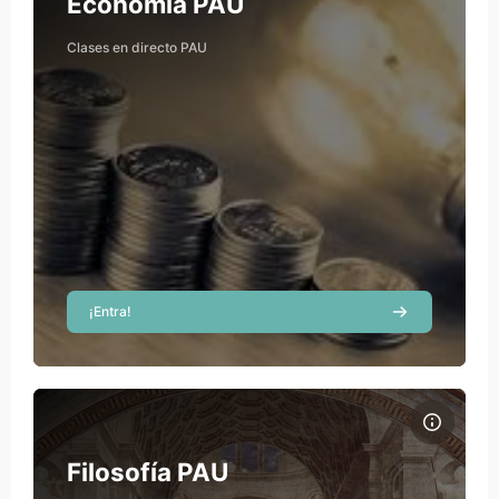
Course name
Economía PAU
Beatriz Guillén Sánchez
Clases en directo PAU
Teacher
¡Entra!
Course image Filosofía PAU
Course name
Course image
Filosofía PAU