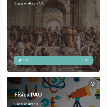
Ricardo Hernández
Clases en directo PAU
Teacher
Rebecca Milaneschi
Teacher
Víctor Navas Gracia
Teacher
¡Entra!
Course image Física PAU
Course name
Course image
Física PAU
Elena Bellver Sanchis
Clases en directo PAU
Teacher