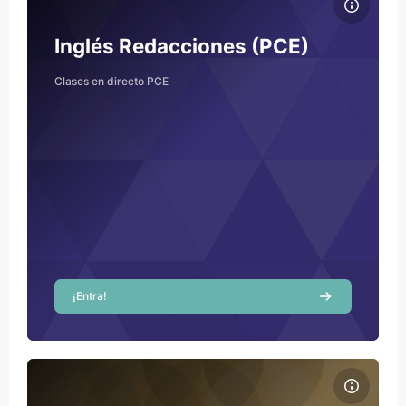
Course name
Course image
Inglés Redacciones (PCE)
Clases en directo PCE
¡Entra!
Course image Historia de España PCE