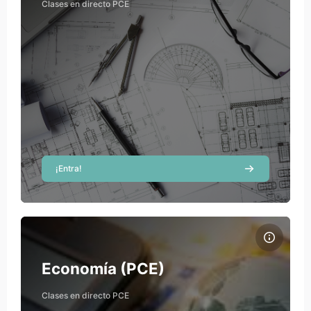
Clases en directo PCE
Teacher
David Izquierdo
Teacher
¡Entra!
Course image Economía (PCE)
Course name
Course image
Economía (PCE)
Beatriz Guillén Sánchez
Clases en directo PCE
Teacher