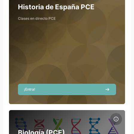
Course name
Course image
Historia de España PCE
Clases en directo PCE
¡Entra!
Course image Biología (PCE)
Course name
Course image
Biología (PCE)