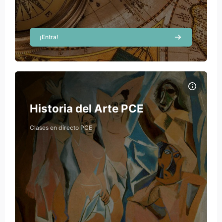
¡Entra!
Course image Historia del Arte PCE
Course name
Course image
Historia del Arte PCE
Rebecca Milaneschi
Clases en directo PCE
Teacher
Víctor Navas Gracia
Teacher