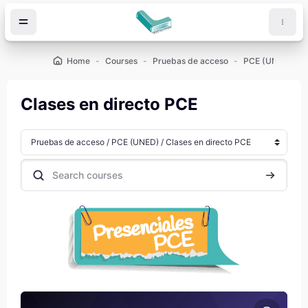
Skip to main content
Home
Courses
Pruebas de acceso
PCE (UNED)
Clases en directo PCE
Course categories
Search courses
Search co
Course image Inglés Redacciones (PCE)