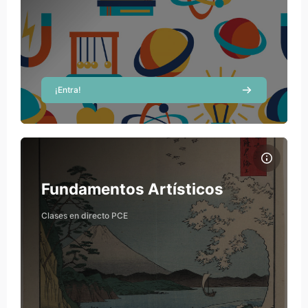
Teacher
David Izquierdo
Teacher
¡Entra!
Course image Fundamentos Artísticos
Course name
Course image
Fundamentos Artísticos
Clases en directo PCE