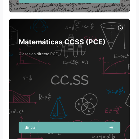
Course image Matemáticas CCSS (PCE)
Course name
Course image
Matemáticas CCSS (PCE)
Andrea Esparcia Córcoles
Clases en directo PCE
Teacher
Rosa María García Ferrando
Teacher
¡Entra!