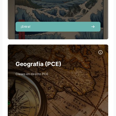
¡Entra!
Course image Geografía (PCE)
Course name
Course image
Geografía (PCE)
Pau Mata Ortells
Clases en directo PCE
Teacher