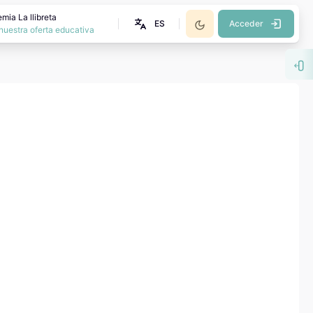
mia La llibreta
ES
Acceder
nuestra oferta educativa
Abr