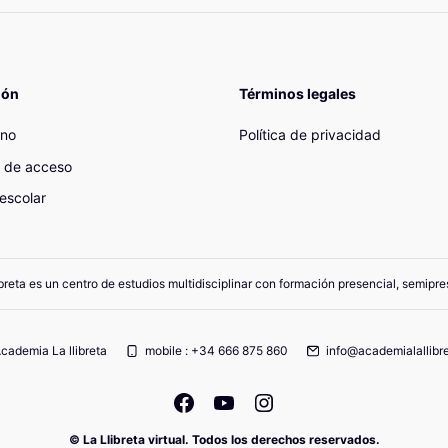
ión
Términos legales
ano
Política de privacidad
 de acceso
escolar
breta es un centro de estudios multidisciplinar con formación presencial, semipres
cademia La llibreta
mobile : +34 666 875 860
info@academialallibre
© La Llibreta virtual. Todos los derechos reservados.