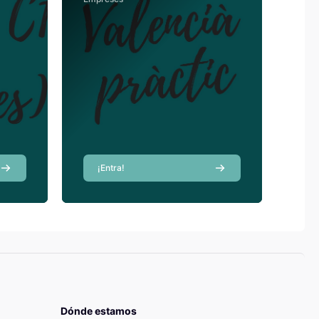
Sánchez
Profesor
Pau Mata Ortells
Profesor
¡Entra!
Dónde estamos