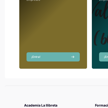
1.
CONTINGUTS TEMÀTICS I
COMUNICATIUS
Informació personal i ...
Pedro Martínez
Sánchez
Profesor
¡Entra!
¡En
Academia La llibreta
Formac