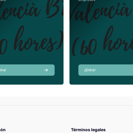
Sánchez
Sánchez
Profesor
Profesor
tra!
¡Entra!
ión
Términos legales