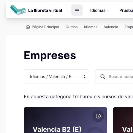
Salta al contenido principal
La llibreta virtual
Idiomas
Prueba
Página Principal
Cursos
Idiomas
Valencià
Empr
Empreses
Categorías
Buscar cursos
En aquesta categoria trobareu els cursos de val
Archivos del resumen del curso Valencia B2 (E)
Archivos
Nombre del curso
Nom
Archivos del resumen del curso
Valencia B2 (E)
Arch
Val