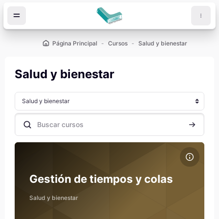
Salta al contenido principal
Página Principal
Cursos
Salud y bienestar
Salud y bienestar
Categorías
Buscar cursos
Buscar cu
Archivos del resumen del curso Gestión de tiempos y colas
Nombre del curso
Archivos del resumen del curso
Gestión de tiempos y colas
Salud y bienestar