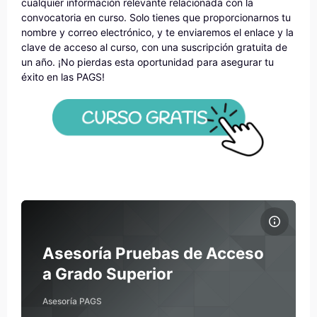
cualquier información relevante relacionada con la
convocatoria en curso. Solo tienes que proporcionarnos tu
nombre y correo electrónico, y te enviaremos el enlace y la
clave de acceso al curso, con una suscripción gratuita de
un año. ¡No pierdas esta oportunidad para asegurar tu
éxito en las PAGS!
Archivos del resumen del curso Asesoría Pruebas de Acceso a 
Nombre del curso
Archivos del resumen del curso
Asesoría Pruebas de Acceso
a Grado Superior
Asesoría PAGS