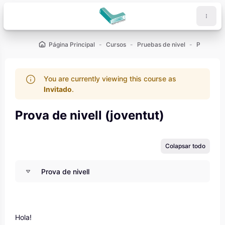
Salta al contenido principal
Página Principal
Cursos
Pruebas de nivel
Prova nive
You are currently viewing this course as
Invitado
.
Prova de nivell (joventut)
Bloques
Bloques
Colapsar todo
Prova de nivell
Hola!