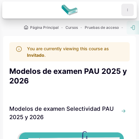
Salta al contenido principal
Página Principal
Cursos
Pruebas de acceso
PAU - 2
Abr
You are currently viewing this course as
Invitado
.
Modelos de examen PAU 2025 y
2026
Bloques
Bloques
Modelos de examen Selectividad PAU
Ir a 
2025 y 2026