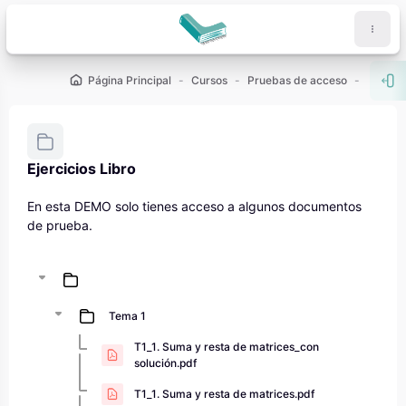
Salta al contenido principal
Página Principal
Cursos
Pruebas de acceso
PCE (U
Abr
Ejercicios Libro
Requisitos de finalización
En esta DEMO solo tienes acceso a algunos documentos
de prueba.
Tema 1
T1_1. Suma y resta de matrices_con
solución.pdf
T1_1. Suma y resta de matrices.pdf