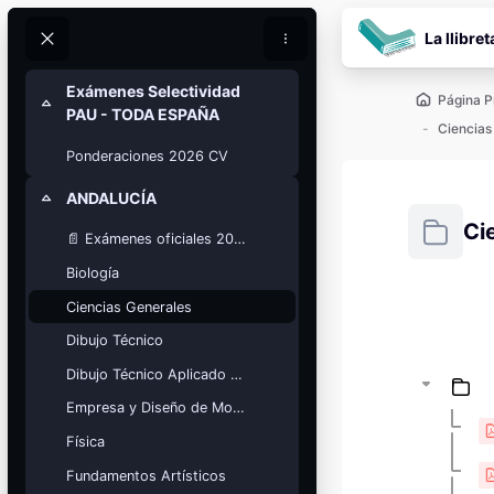
Salta al contenido pr
La llibret
Buscar
Buscar
Exámenes Selectividad
Página P
Colapsar
PAU - TODA ESPAÑA
Ciencias
Ponderaciones 2026 CV
ANDALUCÍA
Colapsar
Ci
📄 Exámenes oficiales 2025
Biología
Requisitos
Ciencias Generales
Bloques
Calendario
Dibujo Técnico
académico
Dibujo Técnico Aplicado a las Artes
Festivos, vacaciones y fechas
clave.
Empresa y Diseño de Modelos de Negocio
Ver calendario
Física
Fundamentos Artísticos