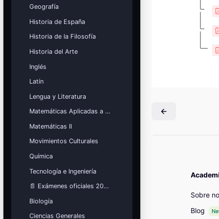
Geografía
Mis cursos
Historia de España
¡Nos GUSTA lo que hacemos y se
Historia de la Filosofía
NOTA!
Bloques
Historia del Arte
Inglés
Latín
Lengua y Literatura
Matemáticas Aplicadas a las Ciencias Sociales
Matemáticas II
Movimientos Culturales
Química
Tecnología e Ingeniería
Academia
📄 Exámenes oficiales 2026
Sobre no
Biología
Blog
N
Ciencias Generales