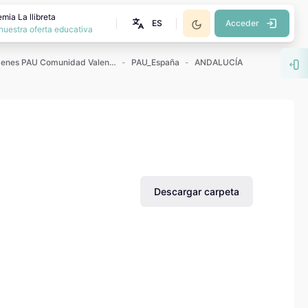
mia La llibreta
ES
Acceder
nuestra oferta educativa
Exámenes PAU Comunidad Valenciana
PAU_España
ANDALUCÍA
Abr
Descargar carpeta