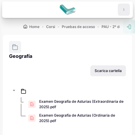
Vai al contenuto principale
Home
Corsi
Pruebas de acceso
PAU - 2º de Bachill
Apr
Geografía
Aggregazione dei criteri
Scarica cartella
Examen Geografía de Asturias (Extraordinaria de
2025).pdf
Examen Geografía de Asturias (Ordinaria de
2025).pdf