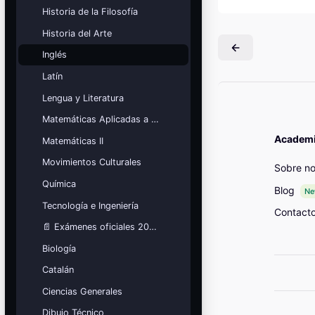
Mis cursos
Historia de la Filosofía
Historia del Arte
¡Nos GUSTA lo que hacemos y se
NOTA!
Inglés
Bloques
Latín
Lengua y Literatura
Matemáticas Aplicadas a las Ciencias Sociales
Academia
Matemáticas II
Movimientos Culturales
Sobre no
Química
Blog
N
Tecnología e Ingeniería
Contact
📄 Exámenes oficiales 2026
Biología
Catalán
Ciencias Generales
Dibujo Técnico