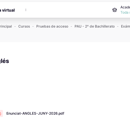
incipal
Acade
a virtual
Toda 
rincipal
Cursos
Pruebas de acceso
PAU - 2º de Bachillerato
glés
 de finalización
Enunciat-ANGLES-JUNY-2026.pdf