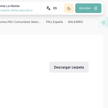
mia La llibreta
ES
Acceder
nuestra oferta educativa
Exámenes PAU Comunidad Valenciana
PAU_España
BALEARES
Abr
Descargar carpeta