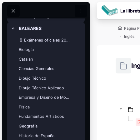
Salta al contenido pr
Química
La llibret
Buscar
Buscar
Tecnología e Ingeniería
BALEARES
Página P
Colapsar
Inglés
📄 Exámenes oficiales 2025
Biología
Catalán
In
Ciencias Generales
Dibujo Técnico
Requisitos
Dibujo Técnico Aplicado a las Artes
Bloques
Calendario
Empresa y Diseño de Modelos de Negocio
académico
Física
Festivos, vacaciones y fechas
clave.
Fundamentos Artísticos
Ver calendario
Geografía
Historia de España