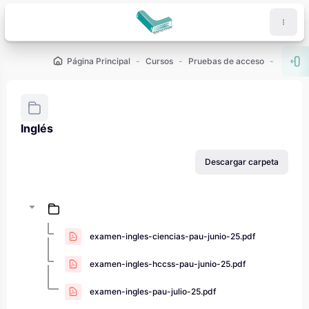
Salta al contenido principal
Página Principal
Cursos
Pruebas de acceso
PAU - 2
Abr
Inglés
Requisitos de finalización
Descargar carpeta
examen-ingles-ciencias-pau-junio-25.pdf
examen-ingles-hccss-pau-junio-25.pdf
examen-ingles-pau-julio-25.pdf