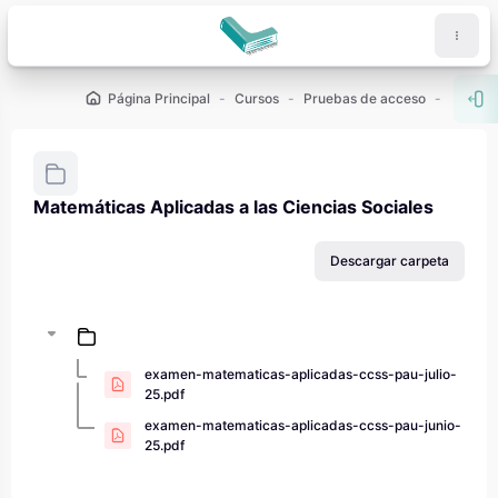
Salta al contenido principal
Página Principal
Cursos
Pruebas de acceso
PAU - 2
Abr
Matemáticas Aplicadas a las Ciencias Sociales
Requisitos de finalización
Descargar carpeta
examen-matematicas-aplicadas-ccss-pau-julio-
25.pdf
examen-matematicas-aplicadas-ccss-pau-junio-
25.pdf