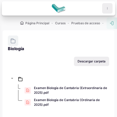
Salta al contenido principal
Página Principal
Cursos
Pruebas de acceso
PAU - 2
Abr
Biología
Requisitos de finalización
Descargar carpeta
Examen Biología de Cantabria (Extraordinaria de
2025).pdf
Examen Biología de Cantabria (Ordinaria de
2025).pdf