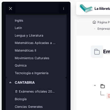
Salta al contenido pr
Historia de la Filosofía
La llibret
Buscar
Buscar
Historia del Arte
Inglés
Página P
Latín
Lengua y Literatura
Matemáticas Aplicadas a las Ciencias Sociales
Matemáticas II
Em
Movimientos Culturales
Requisitos
Química
Bloques
Tecnología e Ingeniería
Calendario
académico
CANTABRIA
Colapsar
Festivos, vacaciones y fechas
clave.
📄 Exámenes oficiales 2025
Ver calendario
Biología
Ciencias Generales