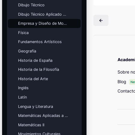
Mis cursos
Dibujo Técnico
Dibujo Técnico Aplicado a las Artes
¡Nos GUSTA lo que hacemos y se
NOTA!
Empresa y Diseño de Modelos de Negocio
Bloques
Física
Fundamentos Artísticos
Geografía
Academia
Historia de España
Historia de la Filosofía
Sobre no
Historia del Arte
Blog
N
Inglés
Contact
Latín
Lengua y Literatura
Matemáticas Aplicadas a las Ciencias Sociales
Matemáticas II
Movimientos Culturales