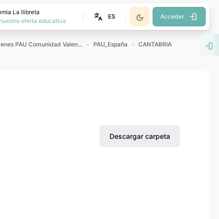
mia La llibreta
ES
Acceder
nuestra oferta educativa
Exámenes PAU Comunidad Valenciana
PAU_España
CANTABRIA
Abr
Descargar carpeta