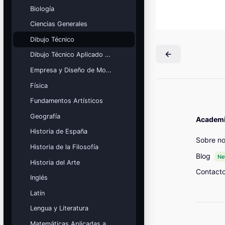
Mis cursos
Biología
Ciencias Generales
¡Nos GUSTA lo que hacemos y se
NOTA!
Dibujo Técnico
Bloques
Dibujo Técnico Aplicado a las Artes
Empresa y Diseño de Modelos de Negocio
Física
Fundamentos Artísticos
Geografía
Academia
Historia de España
Sobre no
Historia de la Filosofía
Blog
N
Historia del Arte
Contact
Inglés
Latín
Lengua y Literatura
Matemáticas Aplicadas a las Ciencias Sociales