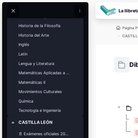
Salta al contenido pr
Geografía
La llibret
Buscar
Buscar
Historia de España
Historia de la Filosofía
Página P
Historia del Arte
CASTILL
Inglés
Latín
Di
Lengua y Literatura
Matemáticas Aplicadas a las Ciencias Sociales
Requisitos
Matemáticas II
Bloques
Movimientos Culturales
Calendario
académico
Química
Festivos, vacaciones y fechas
clave.
Tecnología e Ingeniería
Ver calendario
CASTILLA LEÓN
Colapsar
📄 Exámenes oficiales 2025