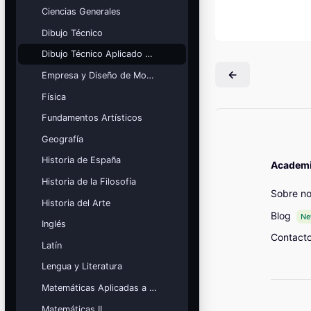
Mis cursos
Ciencias Generales
Dibujo Técnico
¡Nos GUSTA lo que hacemos y se
NOTA!
Dibujo Técnico Aplicado a las Artes
Blocs
Empresa y Diseño de Modelos de Negocio
Física
Fundamentos Artísticos
Geografía
Historia de España
Academia
Historia de la Filosofía
Sobre no
Historia del Arte
Blog
N
Inglés
Contact
Latín
Lengua y Literatura
Matemáticas Aplicadas a las Ciencias Sociales
Matemáticas II