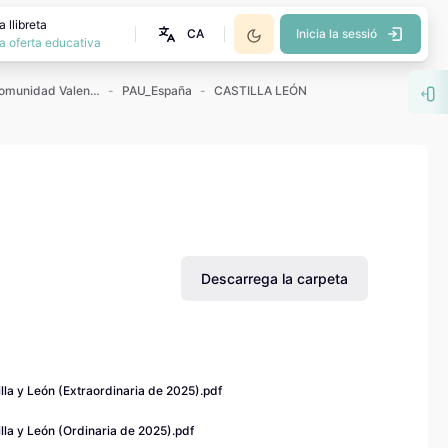
 llibreta
CA
Inicia la sessió
a oferta educativa
Exámenes PAU Comunidad Valenciana
PAU_España
CASTILLA LEÓN
Obr
Descarrega la carpeta
illa y León (Extraordinaria de 2025).pdf
illa y León (Ordinaria de 2025).pdf