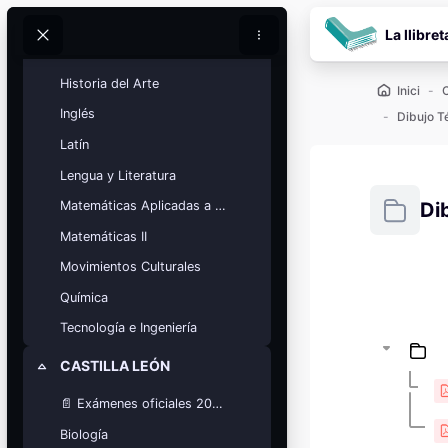
Ves al contingut prin
Historia de España
La llibret
Cerca
Cerca
Historia de la Filosofía
Historia del Arte
Inici
Inglés
Dibujo T
Latín
Lengua y Literatura
Di
Matemáticas Aplicadas a las Ciencias Sociales
Matemáticas II
Requisits
Movimientos Culturales
Blocs
Química
Calendario
académico
Tecnología e Ingeniería
Festivos, vacaciones y fechas
clave.
CASTILLA LEÓN
Redueix
Ver calendario
📄 Exámenes oficiales 2025
Biología