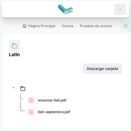
Salta al contenido principal
Página Principal
Cursos
Pruebas de acceso
PAU - 2
Abr
Latín
Requisitos de finalización
Descargar carpeta
enunciat-llati.pdf
llati-septembre.pdf