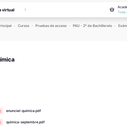
incipal
Acade
a virtual
Toda 
rincipal
Cursos
Pruebas de acceso
PAU - 2º de Bachillerato
ímica
 de finalización
enunciat-quimica.pdf
quimica-septembre.pdf