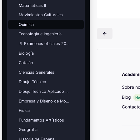
Mis cursos
Matemáticas II
Movimientos Culturales
¡Nos GUSTA lo que hacemos y se
NOTA!
Química
Bloques
Tecnología e Ingeniería
📄 Exámenes oficiales 2026
Biología
Catalán
Ciencias Generales
Academia
Dibujo Técnico
Sobre no
Dibujo Técnico Aplicado a las Artes
Blog
N
Empresa y Diseño de Modelos de Negocio
Contact
Física
Fundamentos Artísticos
Geografía
Historia de España