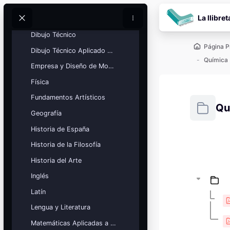
Catalán
Salta al contenido pr
La llibret
Ciencias Generales
Buscar
Buscar
Dibujo Técnico
Página P
Dibujo Técnico Aplicado a las Artes
Química
Empresa y Diseño de Modelos de Negocio
Física
Fundamentos Artísticos
Qu
Geografía
Historia de España
Requisitos
Historia de la Filosofía
Bloques
Calendario
Historia del Arte
académico
Inglés
Festivos, vacaciones y fechas
clave.
Latín
Ver calendario
Lengua y Literatura
Matemáticas Aplicadas a las Ciencias Sociales