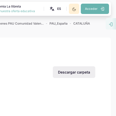
mia La llibreta
ES
Acceder
nuestra oferta educativa
Exámenes PAU Comunidad Valenciana
PAU_España
CATALUÑA
Abr
Descargar carpeta