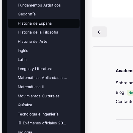
Mis cursos
Fundamentos Artísticos
Geografía
¡Nos GUSTA lo que hacemos y se
NOTA!
Historia de España
Bloques
Historia de la Filosofía
Historia del Arte
Inglés
Latín
Lengua y Literatura
Academia
Matemáticas Aplicadas a las Ciencias Sociales
Sobre no
Matemáticas II
Blog
N
Movimientos Culturales
Contact
Química
Tecnología e Ingeniería
📄 Exámenes oficiales 2026
Biología