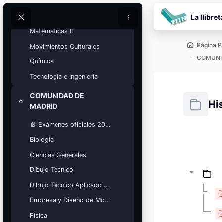
Lengua y Literatura
Salta al contenido pr
Matemáticas Aplicadas a las Ciencias Sociales
La llibret
Buscar
Buscar
Matemáticas II
Página P
Movimientos Culturales
COMUNI
Química
Tecnología e Ingeniería
COMUNIDAD DE
Hi
Colapsar
MADRID
📄 Exámenes oficiales 2025
Requisitos
Biología
Bloques
Calendario
Ciencias Generales
académico
Dibujo Técnico
Festivos, vacaciones y fechas
clave.
Dibujo Técnico Aplicado a las Artes
Ver calendario
Empresa y Diseño de Modelos de Negocio
Física