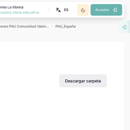
mia La llibreta
ES
Acceder
nuestra oferta educativa
Exámenes PAU Comunidad Valenciana
PAU_España
Abr
Descargar carpeta