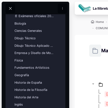
COMUNIDAD
Vai al contenuto prin
Minimizza
VALENCIANA
La llibret
Cerca
Cerca
📄 Exámenes oficiales 2025
Home
Biología
COMUNI
Ciencias Generales
Dibujo Técnico
Dibujo Técnico Aplicado a las Artes
Ma
Empresa y Diseño de Modelos de Negocio
Física
Aggregazio
Fundamentos Artísticos
Blocchi
Calendario
Geografía
académico
Historia de España
Festivos, vacaciones y fechas
clave.
Historia de la Filosofía
Ver calendario
Historia del Arte
Inglés