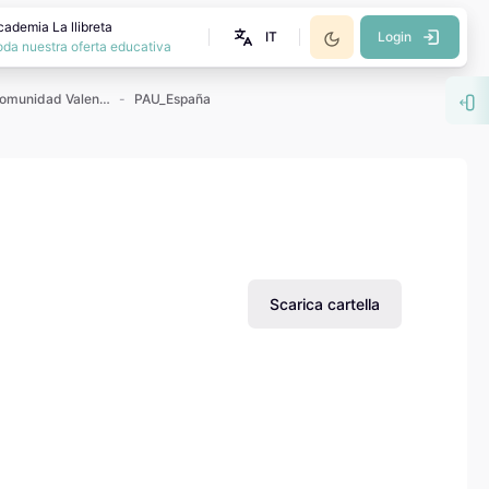
cademia La llibreta
IT
Login
oda nuestra oferta educativa
Exámenes PAU Comunidad Valenciana
PAU_España
Apr
Scarica cartella