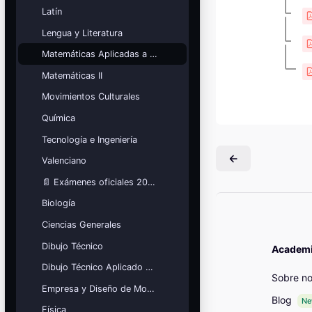
Mis cursos
Latín
Lengua y Literatura
¡Nos GUSTA lo que hacemos y se
NOTA!
Matemáticas Aplicadas a las Ciencias Sociales
Blocchi
Matemáticas II
Movimientos Culturales
Química
Tecnología e Ingeniería
Valenciano
📄 Exámenes oficiales 2026
Biología
Ciencias Generales
Dibujo Técnico
Academia
Dibujo Técnico Aplicado a las Artes
Sobre no
Empresa y Diseño de Modelos de Negocio
Blog
N
Física