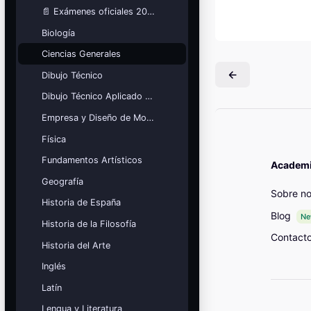
Mis cursos
📄 Exámenes oficiales 2025
Biología
¡Nos GUSTA lo que hacemos y se
NOTA!
Ciencias Generales
Bloques
Dibujo Técnico
Dibujo Técnico Aplicado a las Artes
Empresa y Diseño de Modelos de Negocio
Física
Fundamentos Artísticos
Academia
Geografía
Sobre no
Historia de España
Blog
N
Historia de la Filosofía
Contact
Historia del Arte
Inglés
Latín
Lengua y Literatura