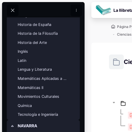
Salta al contenido pr
Fundamentos Artísticos
La llibret
Buscar
Buscar
Geografía
Historia de España
Página P
Historia de la Filosofía
Ciencias
Historia del Arte
Inglés
Latín
Ci
Lengua y Literatura
Requisitos
Matemáticas Aplicadas a las Ciencias Sociales
Bloques
Matemáticas II
Calendario
académico
Movimientos Culturales
Festivos, vacaciones y fechas
clave.
Química
Tecnología e Ingeniería
Ver calendario
NAVARRA
Colapsar