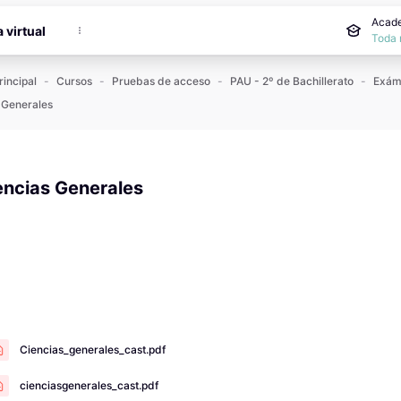
incipal
Acade
a virtual
Toda 
rincipal
Cursos
Pruebas de acceso
PAU - 2º de Bachillerato
 Generales
encias Generales
 de finalización
Ciencias_generales_cast.pdf
cienciasgenerales_cast.pdf