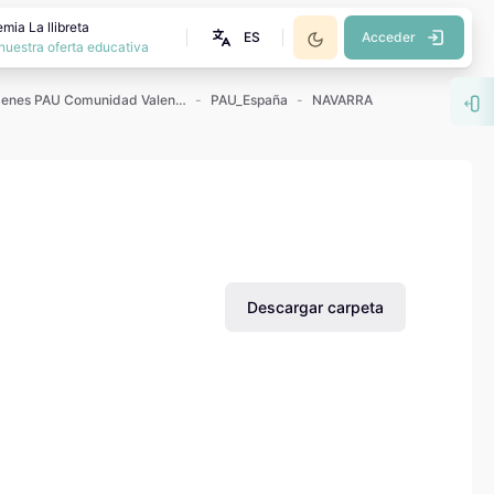
mia La llibreta
ES
Acceder
nuestra oferta educativa
Exámenes PAU Comunidad Valenciana
PAU_España
NAVARRA
Abr
Descargar carpeta