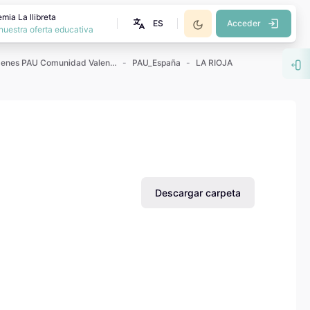
mia La llibreta
ES
Acceder
nuestra oferta educativa
Exámenes PAU Comunidad Valenciana
PAU_España
LA RIOJA
Abr
Descargar carpeta