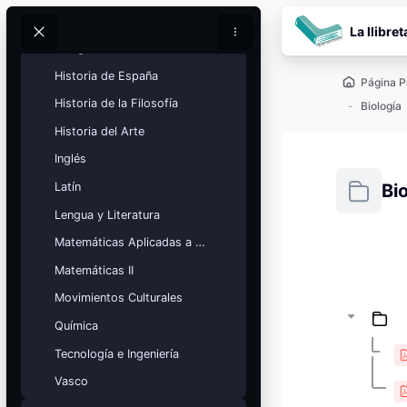
Salta al contenido pr
Fundamentos Artísticos
La llibret
Buscar
Buscar
Geografía
Historia de España
Página P
Historia de la Filosofía
Biología
Historia del Arte
Inglés
Latín
Bi
Lengua y Literatura
Requisitos
Matemáticas Aplicadas a las Ciencias Sociales
Bloques
Matemáticas II
Calendario
académico
Movimientos Culturales
Festivos, vacaciones y fechas
clave.
Química
Tecnología e Ingeniería
Ver calendario
Vasco