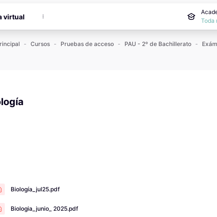
incipal
Acade
a virtual
Toda 
rincipal
Cursos
Pruebas de acceso
PAU - 2º de Bachillerato
ología
 de finalización
Biología_jul25.pdf
Biologia_junio_ 2025.pdf