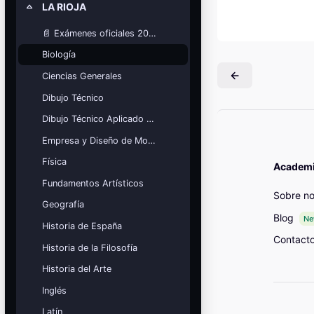
LA RIOJA
Colapsar
Mis cursos
📄 Exámenes oficiales 2025
¡Nos GUSTA lo que hacemos y se
NOTA!
Biología
Bloques
Ciencias Generales
Dibujo Técnico
Dibujo Técnico Aplicado a las Artes
Empresa y Diseño de Modelos de Negocio
Física
Academia
Fundamentos Artísticos
Sobre no
Geografía
Blog
N
Historia de España
Contact
Historia de la Filosofía
Historia del Arte
Inglés
Latín