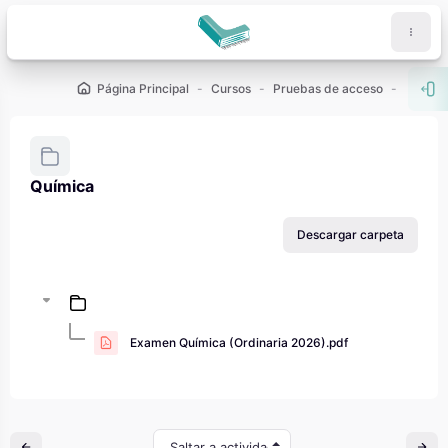
Salta al contenido principal
Página Principal
Cursos
Pruebas de acceso
PAU - 2
Abr
Química
Requisitos de finalización
Descargar carpeta
Examen Química (Ordinaria 2026).pdf
Saltar a actividad