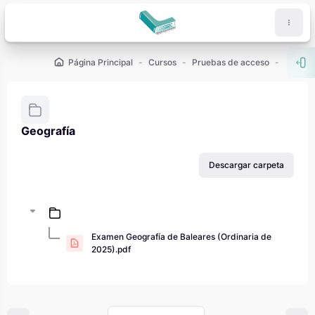
Salta al contenido principal
Página Principal
Cursos
Pruebas de acceso
PAU - 2
Abr
Geografía
Requisitos de finalización
Descargar carpeta
Examen Geografía de Baleares (Ordinaria de
2025).pdf