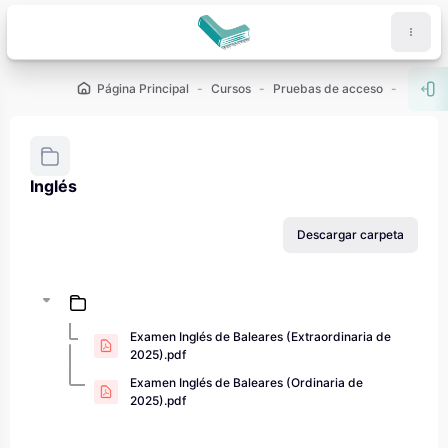
Salta al contenido principal
Página Principal
Cursos
Pruebas de acceso
PAU - 2
Abr
Inglés
Requisitos de finalización
Descargar carpeta
Examen Inglés de Baleares (Extraordinaria de
2025).pdf
Examen Inglés de Baleares (Ordinaria de
2025).pdf