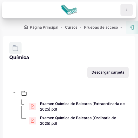
Salta al contenido principal
Página Principal
Cursos
Pruebas de acceso
PAU - 2
Abr
Química
Requisitos de finalización
Descargar carpeta
Examen Química de Baleares (Extraordinaria de
2025).pdf
Examen Química de Baleares (Ordinaria de
2025).pdf