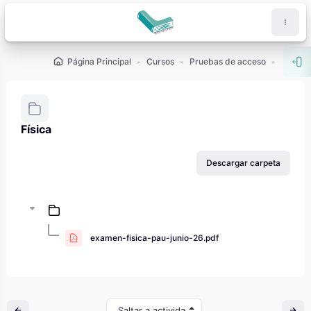
Salta al contenido principal
Página Principal
Cursos
Pruebas de acceso
PAU - 2
Abr
Física
Requisitos de finalización
Descargar carpeta
examen-fisica-pau-junio-26.pdf
Saltar a actividad