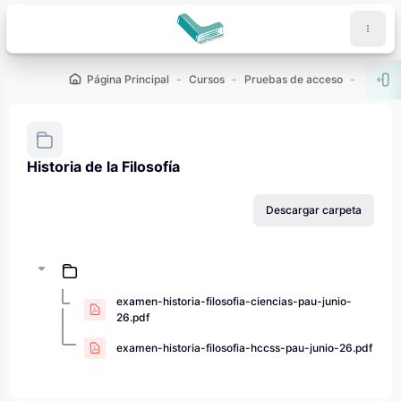
Salta al contenido principal
Página Principal
Cursos
Pruebas de acceso
PAU - 2
Abr
Historia de la Filosofía
Requisitos de finalización
Descargar carpeta
examen-historia-filosofia-ciencias-pau-junio-
26.pdf
examen-historia-filosofia-hccss-pau-junio-26.pdf