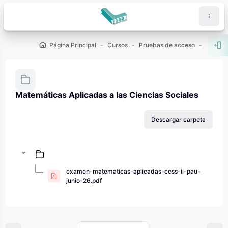
Salta al contenido principal
Página Principal
Cursos
Pruebas de acceso
PAU - 2
Abr
Matemáticas Aplicadas a las Ciencias Sociales
Requisitos de finalización
Descargar carpeta
examen-matematicas-aplicadas-ccss-ii-pau-
junio-26.pdf