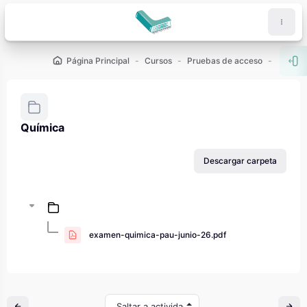
Salta al contenido principal
Página Principal
Cursos
Pruebas de acceso
PAU - 2
Abr
Química
Requisitos de finalización
Descargar carpeta
examen-quimica-pau-junio-26.pdf
Saltar a actividad