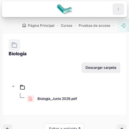
Salta al contenido principal
Página Principal
Cursos
Pruebas de acceso
PAU - 2
Abr
Biología
Requisitos de finalización
Descargar carpeta
Biología_Junio 2026.pdf
Saltar a actividad