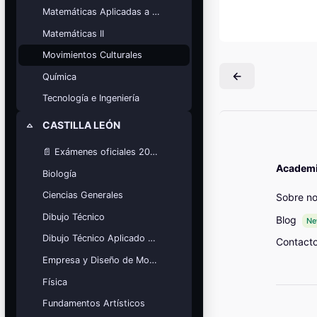
Mis cursos
Matemáticas Aplicadas a las Ciencias Sociales
Matemáticas II
¡Nos GUSTA lo que hacemos y se
NOTA!
Movimientos Culturales
Bloques
Química
Tecnología e Ingeniería
CASTILLA LEÓN
Colapsar
📄 Exámenes oficiales 2025
Academia
Biología
Ciencias Generales
Sobre no
Dibujo Técnico
Blog
N
Dibujo Técnico Aplicado a las Artes
Contact
Empresa y Diseño de Modelos de Negocio
Física
Fundamentos Artísticos