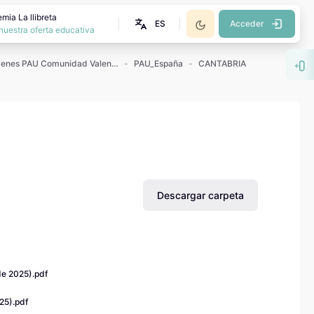
mia La llibreta
ES
Acceder
nuestra oferta educativa
Exámenes PAU Comunidad Valenciana
PAU_España
CANTABRIA
Abr
Descargar carpeta
de 2025).pdf
25).pdf