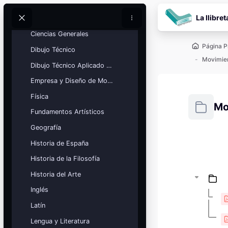
📄 Exámenes oficiales 2026
Salta al contenido pr
La llibret
Biología
Buscar
Buscar
Ciencias Generales
Página P
Dibujo Técnico
Movimien
Dibujo Técnico Aplicado a las Artes
Empresa y Diseño de Modelos de Negocio
Física
Mo
Fundamentos Artísticos
Geografía
Requisitos
Historia de España
Bloques
Calendario
Historia de la Filosofía
académico
Historia del Arte
Festivos, vacaciones y fechas
clave.
Inglés
Ver calendario
Latín
Lengua y Literatura