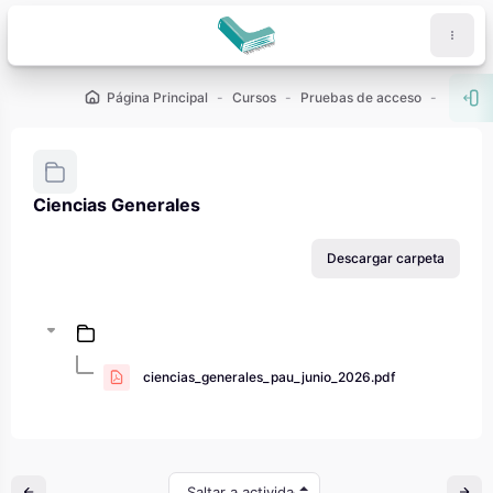
Salta al contenido principal
Página Principal
Cursos
Pruebas de acceso
PAU - 2
Abr
Ciencias Generales
Requisitos de finalización
Descargar carpeta
ciencias_generales_pau_junio_2026.pdf
Saltar a actividad