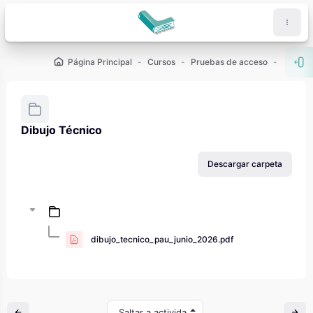
Salta al contenido principal
Página Principal
Cursos
Pruebas de acceso
PAU - 2
Abr
Dibujo Técnico
Requisitos de finalización
Descargar carpeta
dibujo_tecnico_pau_junio_2026.pdf
Saltar a actividad