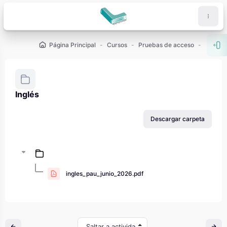
Salta al contenido principal
Página Principal
Cursos
Pruebas de acceso
PAU - 2
Abr
Inglés
Requisitos de finalización
Descargar carpeta
ingles_pau_junio_2026.pdf
Saltar a actividad