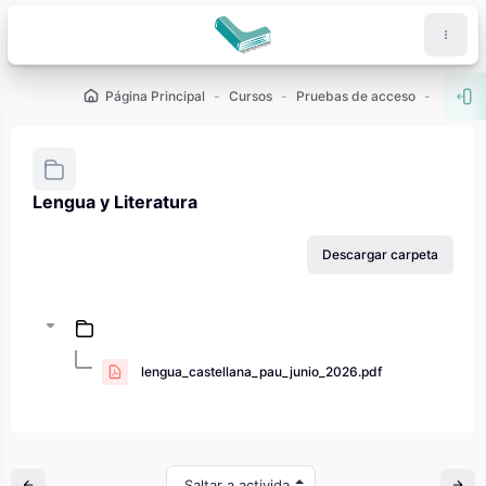
Salta al contenido principal
Página Principal
Cursos
Pruebas de acceso
PAU - 2
Abr
Lengua y Literatura
Requisitos de finalización
Descargar carpeta
lengua_castellana_pau_junio_2026.pdf
Saltar a actividad