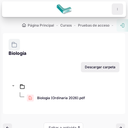
Salta al contenido principal
Página Principal
Cursos
Pruebas de acceso
PAU - 2
Abr
Biología
Requisitos de finalización
Descargar carpeta
Biologia (Ordinaria 2026).pdf
Saltar a actividad