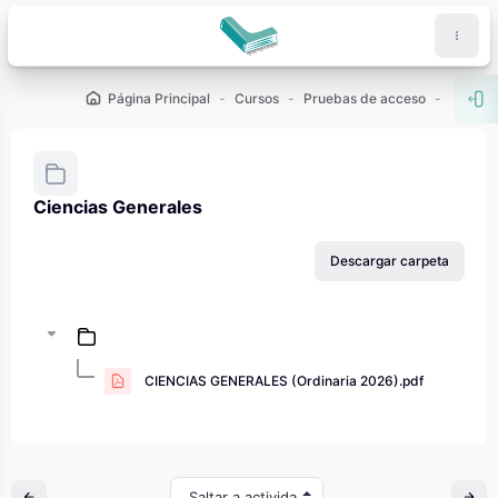
Salta al contenido principal
Página Principal
Cursos
Pruebas de acceso
PAU - 2
Abr
Ciencias Generales
Requisitos de finalización
Descargar carpeta
CIENCIAS GENERALES (Ordinaria 2026).pdf
Saltar a actividad