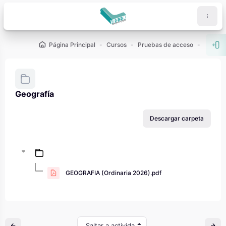
Salta al contenido principal
Página Principal
Cursos
Pruebas de acceso
PAU - 2
Abr
Geografía
Requisitos de finalización
Descargar carpeta
GEOGRAFIA (Ordinaria 2026).pdf
Saltar a actividad