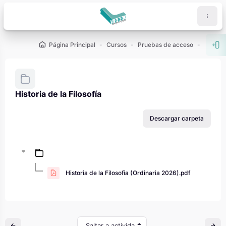
Salta al contenido principal
Página Principal
Cursos
Pruebas de acceso
PAU - 2
Abr
Historia de la Filosofía
Requisitos de finalización
Descargar carpeta
Historia de la Filosofia (Ordinaria 2026).pdf
Saltar a actividad