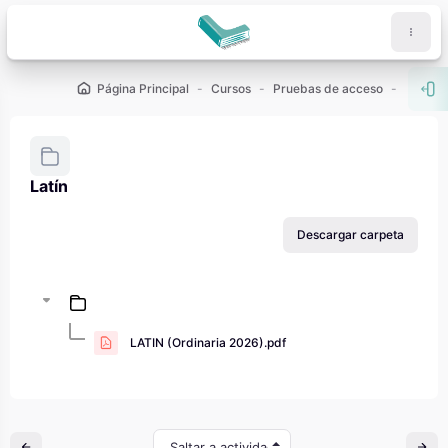
Salta al contenido principal
Página Principal
Cursos
Pruebas de acceso
PAU - 2
Abr
Latín
Requisitos de finalización
Descargar carpeta
LATIN (Ordinaria 2026).pdf
Saltar a actividad