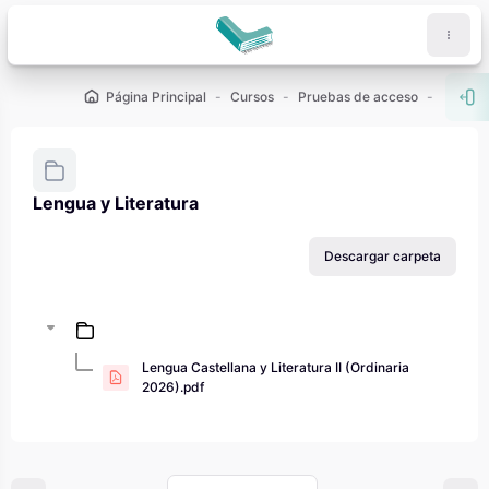
Salta al contenido principal
Página Principal
Cursos
Pruebas de acceso
PAU - 2
Abr
Lengua y Literatura
Requisitos de finalización
Descargar carpeta
Lengua Castellana y Literatura II (Ordinaria
2026).pdf