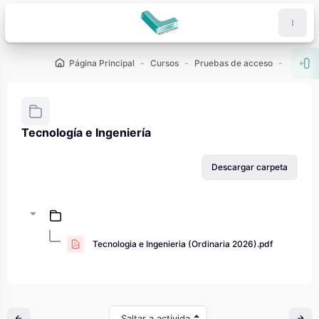
Salta al contenido principal
Página Principal
Cursos
Pruebas de acceso
PAU - 2
Abr
Tecnología e Ingeniería
Requisitos de finalización
Descargar carpeta
Tecnologia e Ingenieria (Ordinaria 2026).pdf
Saltar a actividad