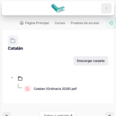
Salta al contenido principal
Página Principal
Cursos
Pruebas de acceso
PAU - 2
Abr
Catalán
Requisitos de finalización
Descargar carpeta
Catalan (Ordinaria 2026).pdf
Saltar a actividad