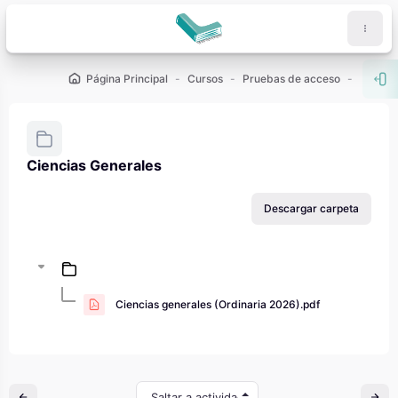
Salta al contenido principal
Página Principal
Cursos
Pruebas de acceso
PAU - 2
Abr
Ciencias Generales
Requisitos de finalización
Descargar carpeta
Ciencias generales (Ordinaria 2026).pdf
Saltar a actividad