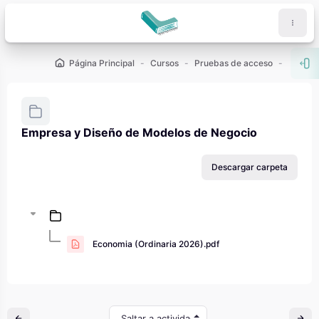
Salta al contenido principal
Página Principal
Cursos
Pruebas de acceso
PAU - 2
Abr
Empresa y Diseño de Modelos de Negocio
Requisitos de finalización
Descargar carpeta
Economia (Ordinaria 2026).pdf
Saltar a actividad